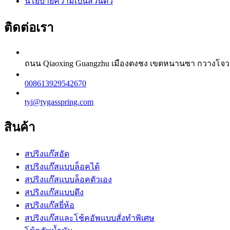
นโยบายความเป็นส่วนตัว
ติดต่อเรา
ถนน Qiaoxing Guangzhu เมืองตงชง เขตหนานซา กวางโจว ก
008613929542670
tyi@tygasspring.com
สินค้า
สปริงแก๊สอัด
สปริงแก๊สแบบล็อคได้
สปริงแก๊สแบบล็อคตัวเอง
สปริงแก๊สแบบดึง
สปริงแก๊สยี่ห้อ
สปริงแก๊สและโช้คอัพแบบสั่งทำพิเศษ